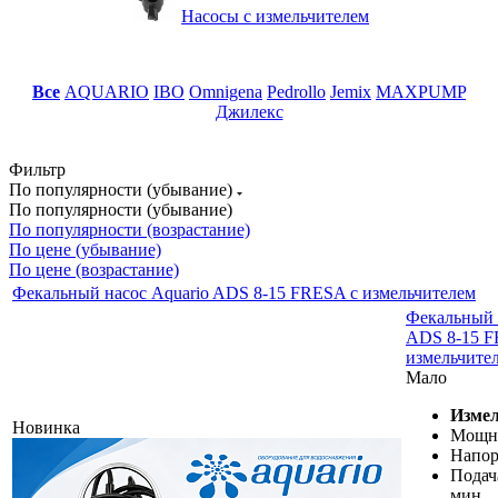
Насосы с измельчителем
Все
AQUARIO
IBO
Omnigena
Pedrollo
Jemix
MAXPUMP
Джилекс
Фильтр
По популярности (убывание)
По популярности (убывание)
По популярности (возрастание)
По цене (убывание)
По цене (возрастание)
Фекальный насос Aquario ADS 8-15 FRESA с измельчителем
Фекальный 
ADS 8-15 F
измельчите
Мало
Измел
Новинка
Мощно
Напор,
Подача
мин