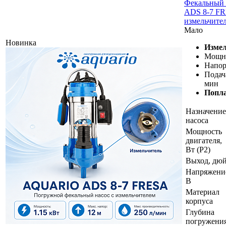
Фекальный 
ADS 8-7 FR
измельчите
Мало
Новинка
Измел
Мощно
Напор,
Подача
мин
Попл
Назначение
насоса
Мощность
двигателя,
Вт (P2)
Выход, дю
Напряжени
В
Материал
корпуса
Глубина
погружения