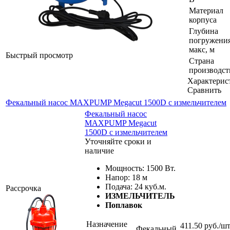
Материал
корпуса
Глубина
погружения
макс, м
Быстрый просмотр
Страна
производст
Характерис
Сравнить
Фекальный насос MAXPUMP Megacut 1500D с измельчителем
Фекальный насос
MAXPUMP Megacut
1500D с измельчителем
Уточняйте сроки и
наличие
Мощность: 1500 Вт.
Напор: 18 м
Подача: 24 куб.м.
Рассрочка
ИЗМЕЛЬЧИТЕЛЬ
Поплавок
Назначение
411.50
руб.
/ш
Фекальный