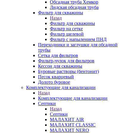
Обсадная труба Хемкор
Лидская обсадная труба
Фильтр для скважины
Назад
Фильтр для скважины
Фильтр на сетке
Фильтр щелевой
Фильтр с напылением ПНД
Переходники и заглушки для обсадной
трубы
Сетка для фильтров
Фильтр-чулок для фильтров
Кессон для скважины
Буровые растворы (бентонит)
Песок кварцевый
Долото буровое
Комплектующие для канализации
Назад
Комплектующие для канализации
Септики
Назад
Септики
МАЛАХИТ AIR
МАЛАХИТ CLASSIC
МАЛАХИТ NERO