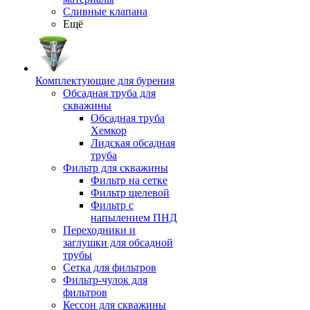
Сливные клапана
Ещё
Комплектующие для бурения
Обсадная труба для
скважины
Обсадная труба
Хемкор
Лидская обсадная
труба
Фильтр для скважины
Фильтр на сетке
Фильтр щелевой
Фильтр с
напылением ПНД
Переходники и
заглушки для обсадной
трубы
Сетка для фильтров
Фильтр-чулок для
фильтров
Кессон для скважины