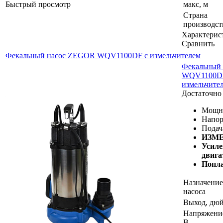
Быстрый просмотр
макс, м
Страна
производст
Характерис
Сравнить
Фекальный насос ZEGOR WQV1100DF с измельчителем
Фекальный
WQV1100D
измельчите
Достаточно
Мощно
Напор,
Подача
ИЗМЕ
Усиле
двига
Попл
Назначение
насоса
Выход, дю
Напряжени
В