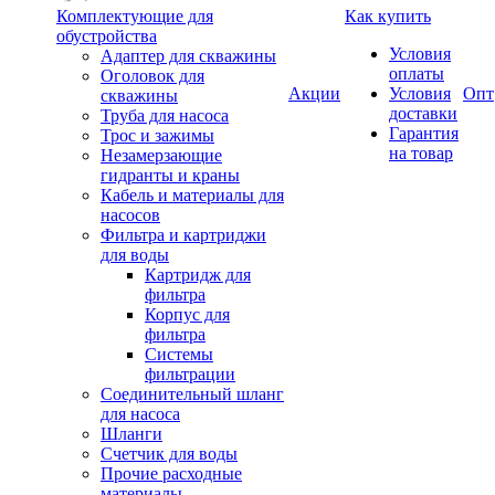
Комплектующие для
Как купить
обустройства
Условия
Адаптер для скважины
оплаты
Оголовок для
Акции
Условия
Опт
скважины
доставки
Труба для насоса
Гарантия
Трос и зажимы
на товар
Незамерзающие
гидранты и краны
Кабель и материалы для
насосов
Фильтра и картриджи
для воды
Картридж для
фильтра
Корпус для
фильтра
Системы
фильтрации
Соединительный шланг
для насоса
Шланги
Счетчик для воды
Прочие расходные
материалы