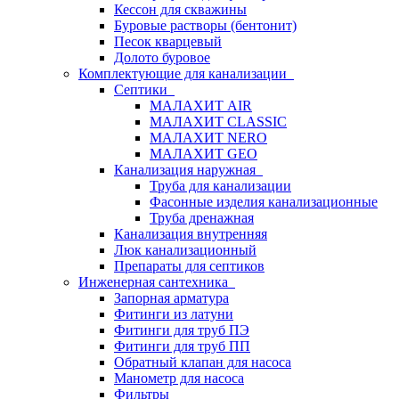
Кессон для скважины
Буровые растворы (бентонит)
Песок кварцевый
Долото буровое
Комплектующие для канализации
Септики
МАЛАХИТ AIR
МАЛАХИТ CLASSIC
МАЛАХИТ NERO
МАЛАХИТ GEO
Канализация наружная
Труба для канализации
Фасонные изделия канализационные
Труба дренажная
Канализация внутренняя
Люк канализационный
Препараты для септиков
Инженерная сантехника
Запорная арматура
Фитинги из латуни
Фитинги для труб ПЭ
Фитинги для труб ПП
Обратный клапан для насоса
Манометр для насоса
Фильтры