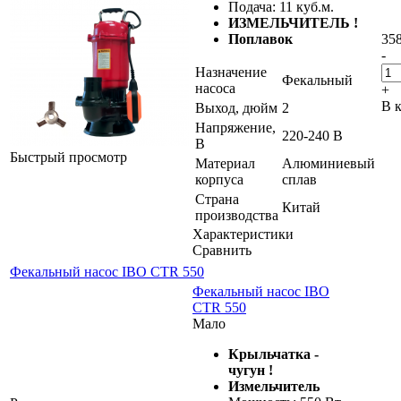
Подача: 11 куб.м.
ИЗМЕЛЬЧИТЕЛЬ !
Поплавок
358
-
Назначение
Фекальный
насоса
+
В 
Выход, дюйм
2
Напряжение,
220-240 В
В
Быстрый просмотр
Материал
Алюминиевый
корпуса
сплав
Страна
Китай
производства
Характеристики
Сравнить
Фекальный насос IBO CTR 550
Фекальный насос IBO
CTR 550
Мало
Крыльчатка -
чугун !
Измельчитель