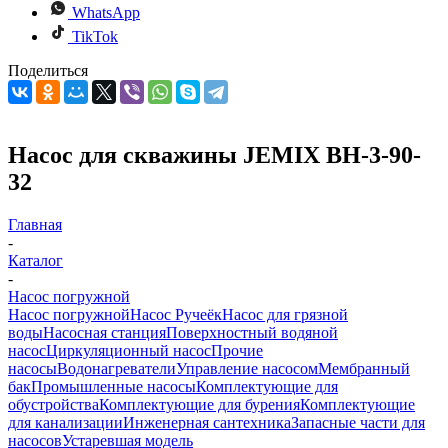
WhatsApp
TikTok
Поделиться
Насос для скважины JEMIX ВН-3-90-
32
Главная
-
Каталог
-
Насос погружной
Насос погружной
Насос Ручеёк
Насос для грязной
воды
Насосная станция
Поверхностный водяной
насос
Циркуляционный насос
Прочие
насосы
Водонагреватели
Управление насосом
Мембранный
бак
Промышленные насосы
Комплектующие для
обустройства
Комплектующие для бурения
Комплектующие
для канализации
Инженерная сантехника
Запасные части для
насосов
Устаревшая модель