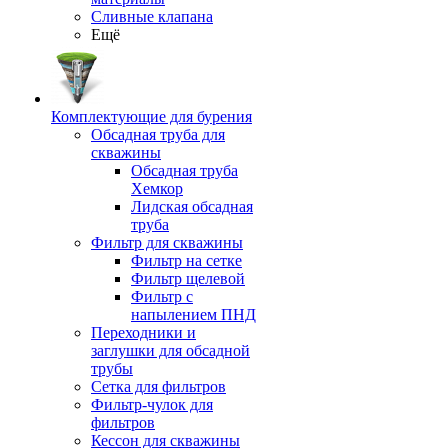
Сливные клапана
Ещё
Комплектующие для бурения
Обсадная труба для
скважины
Обсадная труба
Хемкор
Лидская обсадная
труба
Фильтр для скважины
Фильтр на сетке
Фильтр щелевой
Фильтр с
напылением ПНД
Переходники и
заглушки для обсадной
трубы
Сетка для фильтров
Фильтр-чулок для
фильтров
Кессон для скважины