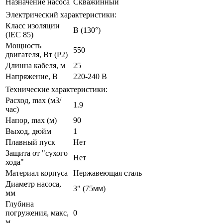
Назначение насоса
Скважинный
Электрический характеристики:
Класс изоляции
B (130°)
(IEC 85)
Мощность
550
двигателя, Вт (P2)
Длинна кабеля, м
25
Напряжение, В
220-240 В
Технические характеристики:
Расход, max (м3/
1.9
час)
Напор, max (м)
90
Выход, дюйм
1
Плавный пуск
Нет
Защита от "сухого
Нет
хода"
Материал корпуса
Нержавеющая сталь
Диаметр насоса,
3" (75мм)
мм
Глубина
погружения, макс,
0
м