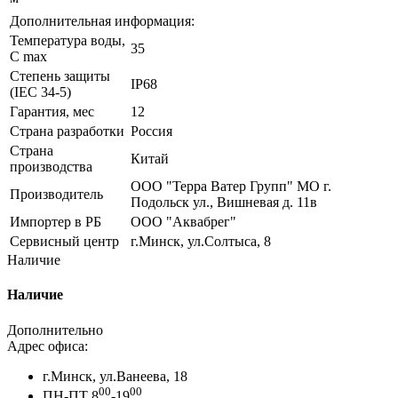
Дополнительная информация:
Температура воды,
35
С max
Степень защиты
IP68
(IEC 34-5)
Гарантия, мес
12
Страна разработки
Россия
Страна
Китай
производства
ООО "Терра Ватер Групп" МО г.
Производитель
Подольск ул., Вишневая д. 11в
Импортер в РБ
ООО "Аквабрег"
Сервисный центр
г.Минск, ул.Солтыса, 8
Наличие
Наличие
Дополнительно
Адрес офиса:
г.Минск, ул.Ванеева, 18
00
00
ПН-ПТ 8
-19