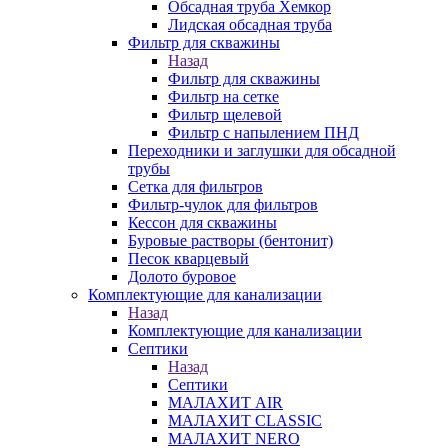
Обсадная труба Хемкор
Лидская обсадная труба
Фильтр для скважины
Назад
Фильтр для скважины
Фильтр на сетке
Фильтр щелевой
Фильтр с напылением ПНД
Переходники и заглушки для обсадной
трубы
Сетка для фильтров
Фильтр-чулок для фильтров
Кессон для скважины
Буровые растворы (бентонит)
Песок кварцевый
Долото буровое
Комплектующие для канализации
Назад
Комплектующие для канализации
Септики
Назад
Септики
МАЛАХИТ AIR
МАЛАХИТ CLASSIC
МАЛАХИТ NERO