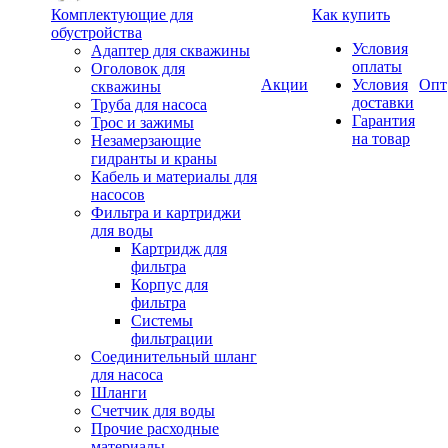
Комплектующие для
Как купить
обустройства
Условия
Адаптер для скважины
оплаты
Оголовок для
Акции
Условия
Опт
скважины
доставки
Труба для насоса
Гарантия
Трос и зажимы
на товар
Незамерзающие
гидранты и краны
Кабель и материалы для
насосов
Фильтра и картриджи
для воды
Картридж для
фильтра
Корпус для
фильтра
Системы
фильтрации
Соединительный шланг
для насоса
Шланги
Счетчик для воды
Прочие расходные
материалы