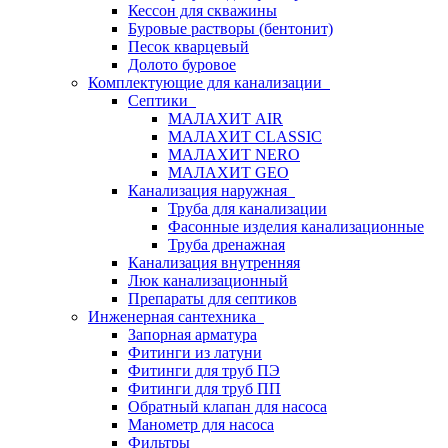
Кессон для скважины
Буровые растворы (бентонит)
Песок кварцевый
Долото буровое
Комплектующие для канализации
Септики
МАЛАХИТ AIR
МАЛАХИТ CLASSIC
МАЛАХИТ NERO
МАЛАХИТ GEO
Канализация наружная
Труба для канализации
Фасонные изделия канализационные
Труба дренажная
Канализация внутренняя
Люк канализационный
Препараты для септиков
Инженерная сантехника
Запорная арматура
Фитинги из латуни
Фитинги для труб ПЭ
Фитинги для труб ПП
Обратный клапан для насоса
Манометр для насоса
Фильтры