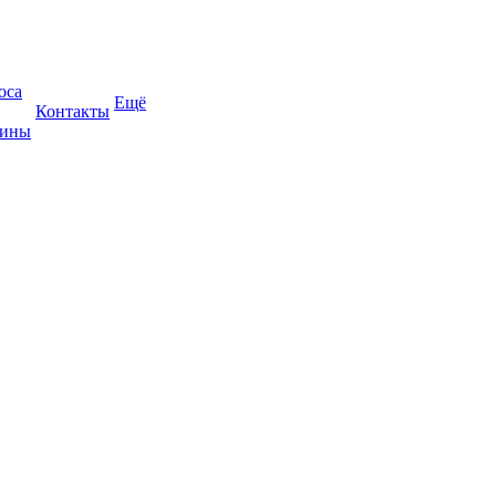
оса
Ещё
Контакты
жины