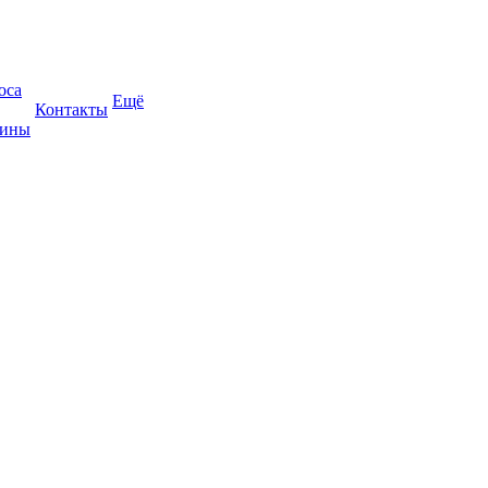
оса
Ещё
Контакты
жины