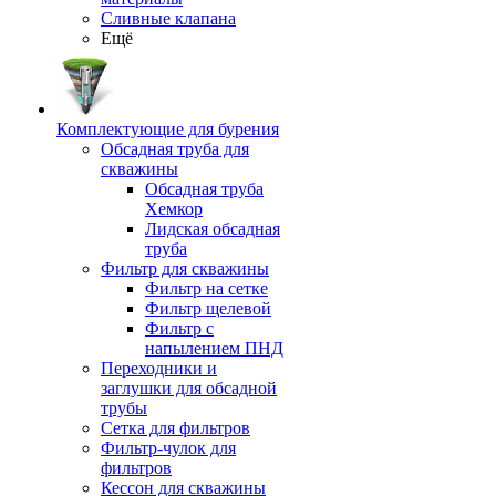
Сливные клапана
Ещё
Комплектующие для бурения
Обсадная труба для
скважины
Обсадная труба
Хемкор
Лидская обсадная
труба
Фильтр для скважины
Фильтр на сетке
Фильтр щелевой
Фильтр с
напылением ПНД
Переходники и
заглушки для обсадной
трубы
Сетка для фильтров
Фильтр-чулок для
фильтров
Кессон для скважины