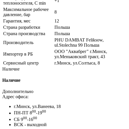
+1
теплоносителя, C min
Максимальное рабочее
8
давление, бар
Гарантия, мес
12
Страна разработки
Польша
Страна производства
Польша
PHU DAMBAT Feliksow,
Производитель
ul.Stolechna 99 Польша
ООО "Аквабрег" г.Минск,
Импортер в РБ
ул.Меньковский тракт, 43
Сервисный центр
г.Минск, ул.Солтыса, 8
Наличие
Наличие
Дополнительно
Адрес офиса:
г.Минск, ул.Ванеева, 18
00
00
ПН-ПТ 8
-19
00
00
СБ 9
-16
ВСК - выходной