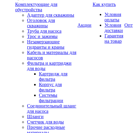
Комплектующие для
Как купить
обустройства
Условия
Адаптер для скважины
оплаты
Оголовок для
Акции
Условия
Опт
скважины
доставки
Труба для насоса
Гарантия
Трос и зажимы
на товар
Незамерзающие
гидранты и краны
Кабель и материалы для
насосов
Фильтра и картриджи
для воды
Картридж для
фильтра
Корпус для
фильтра
Системы
фильтрации
Соединительный шланг
для насоса
Шланги
Счетчик для воды
Прочие расходные
материалы