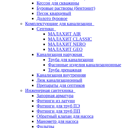
Кессон для скважины
Буровые растворы (бентонит)
Песок кварцевый
Долото буровое
Комплектующие для канализации
Септики
МАЛАХИТ AIR
МАЛАХИТ CLASSIC
МАЛАХИТ NERO
МАЛАХИТ GEO
Канализация наружная
Труба для канализации
Фасонные изделия канализационные
Труба дренажная
Канализация внутренняя
Люк канализационный
Препараты для септиков
Инженерная сантехника
Запорная арматура
Фитинги из латуни
Фитинги для труб ПЭ
Фитинги для труб ПП
Обратный клапан для насоса
Манометр для насоса
Фильтры