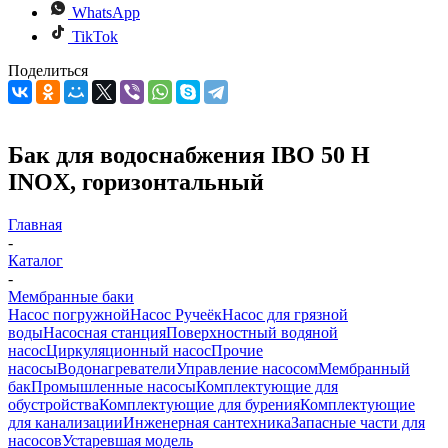
WhatsApp
TikTok
Поделиться
Бак для водоснабжения IBO 50 H
INOX, горизонтальный
Главная
-
Каталог
-
Мембранные баки
Насос погружной
Насос Ручеёк
Насос для грязной
воды
Насосная станция
Поверхностный водяной
насос
Циркуляционный насос
Прочие
насосы
Водонагреватели
Управление насосом
Мембранный
бак
Промышленные насосы
Комплектующие для
обустройства
Комплектующие для бурения
Комплектующие
для канализации
Инженерная сантехника
Запасные части для
насосов
Устаревшая модель