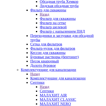
Обсадная труба Хемкор
Лидская обсадная труба
Фильтр для скважины
Назад
Фильтр для скважины
Фильтр на сетке
Фильтр щелевой
Фильтр с напылением ПНД
Переходники и заглушки для обсадной
трубы
Сетка для фильтров
Фильтр-чулок для фильтров
Кессон для скважины
Буровые растворы (бентонит)
Песок кварцевый
Долото буровое
Комплектующие для канализации
Назад
Комплектующие для канализации
Септики
Назад
Септики
МАЛАХИТ AIR
МАЛАХИТ CLASSIC
МАЛАХИТ NERO