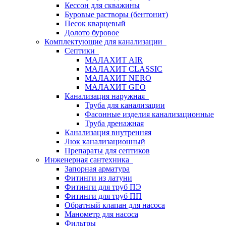
Кессон для скважины
Буровые растворы (бентонит)
Песок кварцевый
Долото буровое
Комплектующие для канализации
Септики
МАЛАХИТ AIR
МАЛАХИТ CLASSIC
МАЛАХИТ NERO
МАЛАХИТ GEO
Канализация наружная
Труба для канализации
Фасонные изделия канализационные
Труба дренажная
Канализация внутренняя
Люк канализационный
Препараты для септиков
Инженерная сантехника
Запорная арматура
Фитинги из латуни
Фитинги для труб ПЭ
Фитинги для труб ПП
Обратный клапан для насоса
Манометр для насоса
Фильтры