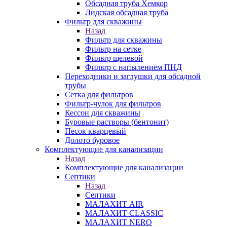
Обсадная труба Хемкор
Лидская обсадная труба
Фильтр для скважины
Назад
Фильтр для скважины
Фильтр на сетке
Фильтр щелевой
Фильтр с напылением ПНД
Переходники и заглушки для обсадной
трубы
Сетка для фильтров
Фильтр-чулок для фильтров
Кессон для скважины
Буровые растворы (бентонит)
Песок кварцевый
Долото буровое
Комплектующие для канализации
Назад
Комплектующие для канализации
Септики
Назад
Септики
МАЛАХИТ AIR
МАЛАХИТ CLASSIC
МАЛАХИТ NERO