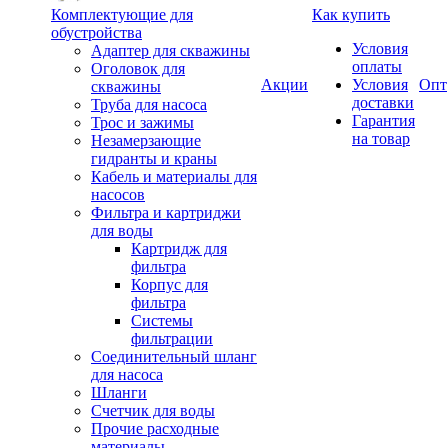
Комплектующие для
Как купить
обустройства
Условия
Адаптер для скважины
оплаты
Оголовок для
Акции
Условия
Опт
скважины
доставки
Труба для насоса
Гарантия
Трос и зажимы
на товар
Незамерзающие
гидранты и краны
Кабель и материалы для
насосов
Фильтра и картриджи
для воды
Картридж для
фильтра
Корпус для
фильтра
Системы
фильтрации
Соединительный шланг
для насоса
Шланги
Счетчик для воды
Прочие расходные
материалы