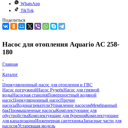
WhatsApp
TikTok
Поделиться
Насос для отопления Aquario AC 258-
180
Главная
-
Каталог
-
Циркуляционный насос для отопления и ГВС
Насос погружной
Насос Ручеёк
Насос для грязной
воды
Насосная станция
Поверхностный водяной
насос
Циркуляционный насос
Прочие
насосы
Водонагреватели
Управление насосом
Мембранный
бак
Промышленные насосы
Комплектующие для
обустройства
Комплектующие для бурения
Комплектующие
для канализации
Инженерная сантехника
Запасные части для
насосов
Устаревшая модель