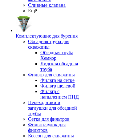
Сливные клапана
Ещё
Комплектующие для бурения
Обсадная труба для
скважины
Обсадная труба
Хемкор
Лидская обсадная
труба
Фильтр для скважины
Фильтр на сетке
Фильтр щелевой
Фильтр с
напылением ПНД
Переходники и
заглушки для обсадной
трубы
Сетка для фильтров
Фильтр-чулок для
фильтров
Кессон для скважины