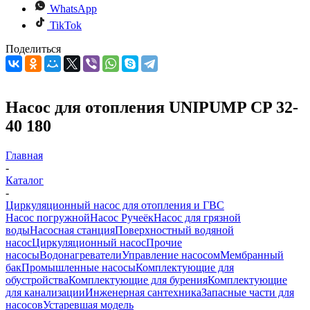
WhatsApp
TikTok
Поделиться
Насос для отопления UNIPUMP CP 32-
40 180
Главная
-
Каталог
-
Циркуляционный насос для отопления и ГВС
Насос погружной
Насос Ручеёк
Насос для грязной
воды
Насосная станция
Поверхностный водяной
насос
Циркуляционный насос
Прочие
насосы
Водонагреватели
Управление насосом
Мембранный
бак
Промышленные насосы
Комплектующие для
обустройства
Комплектующие для бурения
Комплектующие
для канализации
Инженерная сантехника
Запасные части для
насосов
Устаревшая модель