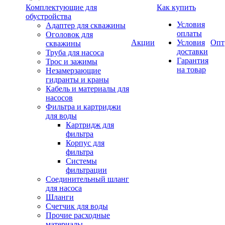
Комплектующие для
Как купить
обустройства
Условия
Адаптер для скважины
оплаты
Оголовок для
Акции
Условия
Опт
скважины
доставки
Труба для насоса
Гарантия
Трос и зажимы
на товар
Незамерзающие
гидранты и краны
Кабель и материалы для
насосов
Фильтра и картриджи
для воды
Картридж для
фильтра
Корпус для
фильтра
Системы
фильтрации
Соединительный шланг
для насоса
Шланги
Счетчик для воды
Прочие расходные
материалы