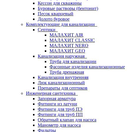
Кессон для скважины
Буровые растворы (бентонит)
Песок кварцевый
Долото буровое
Комплектующие для канализации
Септики
МАЛАХИТ AIR
МАЛАХИТ CLASSIC
МАЛАХИТ NERO
МАЛАХИТ GEO
Канализация наружная
Труба для канализации
Фасонные изделия канализационные
Труба дренажная
Канализация внутренняя
Люк канализационный
Препараты для септиков
Инженерная сантехника
Запорная арматура
Фитинги из латуни
Фитинги для труб ПЭ
Фитинги для труб ПП
Обратный клапан для насоса
Манометр для насоса
Фильтры