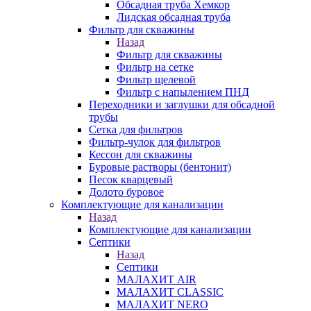
Обсадная труба Хемкор
Лидская обсадная труба
Фильтр для скважины
Назад
Фильтр для скважины
Фильтр на сетке
Фильтр щелевой
Фильтр с напылением ПНД
Переходники и заглушки для обсадной
трубы
Сетка для фильтров
Фильтр-чулок для фильтров
Кессон для скважины
Буровые растворы (бентонит)
Песок кварцевый
Долото буровое
Комплектующие для канализации
Назад
Комплектующие для канализации
Септики
Назад
Септики
МАЛАХИТ AIR
МАЛАХИТ CLASSIC
МАЛАХИТ NERO