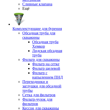
Сливные клапана
Ещё
Комплектующие для бурения
Обсадная труба для
скважины
Обсадная труба
Хемкор
Лидская обсадная
труба
Фильтр для скважины
Фильтр на сетке
Фильтр щелевой
Фильтр с
напылением ПНД
Переходники и
заглушки для обсадной
трубы
Сетка для фильтров
Фильтр-чулок для
фильтров
Кессон для скважины