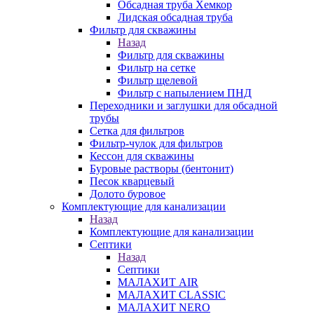
Обсадная труба Хемкор
Лидская обсадная труба
Фильтр для скважины
Назад
Фильтр для скважины
Фильтр на сетке
Фильтр щелевой
Фильтр с напылением ПНД
Переходники и заглушки для обсадной
трубы
Сетка для фильтров
Фильтр-чулок для фильтров
Кессон для скважины
Буровые растворы (бентонит)
Песок кварцевый
Долото буровое
Комплектующие для канализации
Назад
Комплектующие для канализации
Септики
Назад
Септики
МАЛАХИТ AIR
МАЛАХИТ CLASSIC
МАЛАХИТ NERO