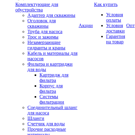
Комплектующие для
Как купить
обустройства
Условия
Адаптер для скважины
оплаты
Оголовок для
Акции
Условия
Опт
скважины
доставки
Труба для насоса
Гарантия
Трос и зажимы
на товар
Незамерзающие
гидранты и краны
Кабель и материалы для
насосов
Фильтра и картриджи
для воды
Картридж для
фильтра
Корпус для
фильтра
Системы
фильтрации
Соединительный шланг
для насоса
Шланги
Счетчик для воды
Прочие расходные
материалы