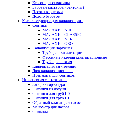
Кессон для скважины
Буровые растворы (бентонит)
Песок кварцевый
Долото буровое
Комплектующие для канализации
Септики
МАЛАХИТ AIR
МАЛАХИТ CLASSIC
МАЛАХИТ NERO
МАЛАХИТ GEO
Канализация наружная
Труба для канализации
Фасонные изделия канализационные
Труба дренажная
Канализация внутренняя
Люк канализационный
Препараты для септиков
Инженерная сантехника
Запорная арматура
Фитинги из латуни
Фитинги для труб ПЭ
Фитинги для труб ПП
Обратный клапан для насоса
Манометр для насоса
Фильтры