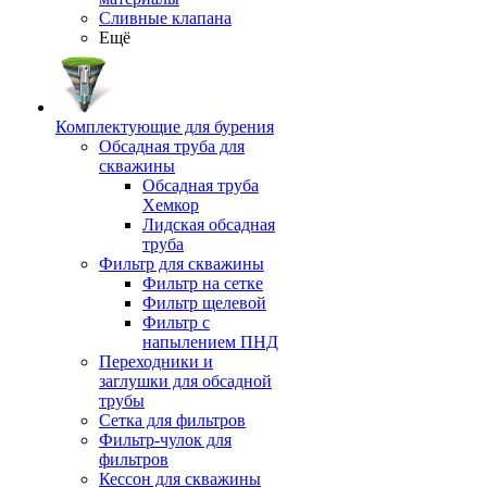
Сливные клапана
Ещё
Комплектующие для бурения
Обсадная труба для
скважины
Обсадная труба
Хемкор
Лидская обсадная
труба
Фильтр для скважины
Фильтр на сетке
Фильтр щелевой
Фильтр с
напылением ПНД
Переходники и
заглушки для обсадной
трубы
Сетка для фильтров
Фильтр-чулок для
фильтров
Кессон для скважины