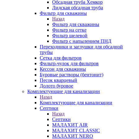
Обсадная труба Хемкор
Лидская обсадная труба
Фильтр для скважины
Назад
Фильтр для скважины
Фильтр на сетке
Фильтр щелевой
Фильтр с напылением ПНД
Переходники и заглушки для обсадной
трубы
Сетка для фильтров
Фильтр-чулок для фильтров
Кессон для скважины
Буровые растворы (бентонит)
Песок кварцевый
Долото буровое
Комплектующие для канализации
Назад
Комплектующие для канализации
Септики
Назад
Септики
МАЛАХИТ AIR
МАЛАХИТ CLASSIC
МАЛАХИТ NERO