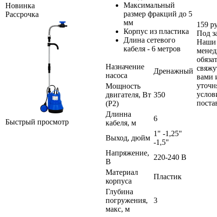
Максимальный
Новинка
размер фракций до 5
Рассрочка
мм
159
ру
Корпус из пластика
Под з
Длина сетевого
Наши
кабеля - 6 метров
мене
обяза
Назначение
свяжу
Дренажный
насоса
вами 
уточн
Мощность
услов
двигателя, Вт
350
поста
(P2)
Длинна
6
Быстрый просмотр
кабеля, м
1" -1,25"
Выход, дюйм
-1,5"
Напряжение,
220-240 В
В
Материал
Пластик
корпуса
Глубина
погружения,
3
макс, м