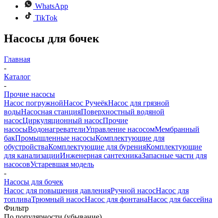
WhatsApp
TikTok
Насосы для бочек
Главная
-
Каталог
-
Прочие насосы
Насос погружной
Насос Ручеёк
Насос для грязной
воды
Насосная станция
Поверхностный водяной
насос
Циркуляционный насос
Прочие
насосы
Водонагреватели
Управление насосом
Мембранный
бак
Промышленные насосы
Комплектующие для
обустройства
Комплектующие для бурения
Комплектующие
для канализации
Инженерная сантехника
Запасные части для
насосов
Устаревшая модель
-
Насосы для бочек
Насос для повышения давления
Ручной насос
Насос для
топлива
Трюмный насос
Насос для фонтана
Насос для бассейна
Фильтр
По популярности (убывание)