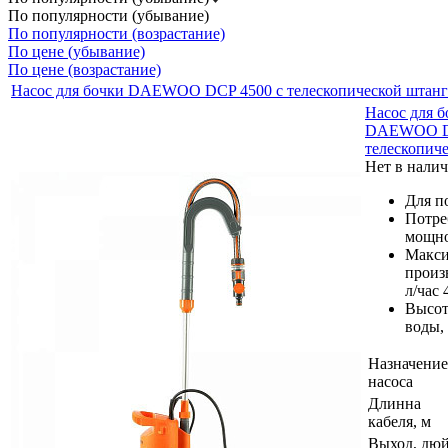
По популярности (убывание)
По популярности (возрастание)
По цене (убывание)
По цене (возрастание)
Насос для бочки DAEWOO DCP 4500 с телескопической штан
Насос для б
DAEWOO DC
телескопич
Нет в нали
Для п
Потре
мощно
Макси
произ
л/час 
Высот
воды,
Назначение
насоса
Длинна
кабеля, м
Выход, дю