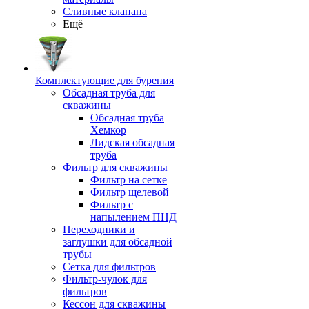
Сливные клапана
Ещё
Комплектующие для бурения
Обсадная труба для
скважины
Обсадная труба
Хемкор
Лидская обсадная
труба
Фильтр для скважины
Фильтр на сетке
Фильтр щелевой
Фильтр с
напылением ПНД
Переходники и
заглушки для обсадной
трубы
Сетка для фильтров
Фильтр-чулок для
фильтров
Кессон для скважины