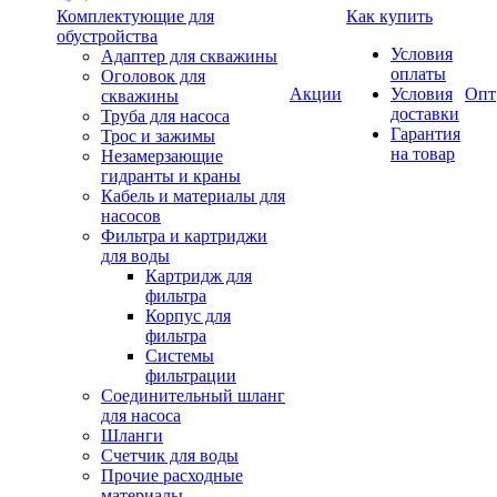
Комплектующие для
Как купить
обустройства
Условия
Адаптер для скважины
оплаты
Оголовок для
Акции
Условия
Опт
скважины
доставки
Труба для насоса
Гарантия
Трос и зажимы
на товар
Незамерзающие
гидранты и краны
Кабель и материалы для
насосов
Фильтра и картриджи
для воды
Картридж для
фильтра
Корпус для
фильтра
Системы
фильтрации
Соединительный шланг
для насоса
Шланги
Счетчик для воды
Прочие расходные
материалы