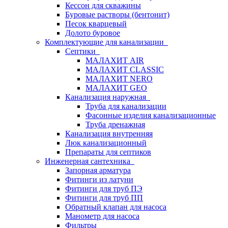
Кессон для скважины
Буровые растворы (бентонит)
Песок кварцевый
Долото буровое
Комплектующие для канализации
Септики
МАЛАХИТ AIR
МАЛАХИТ CLASSIC
МАЛАХИТ NERO
МАЛАХИТ GEO
Канализация наружная
Труба для канализации
Фасонные изделия канализационные
Труба дренажная
Канализация внутренняя
Люк канализационный
Препараты для септиков
Инженерная сантехника
Запорная арматура
Фитинги из латуни
Фитинги для труб ПЭ
Фитинги для труб ПП
Обратный клапан для насоса
Манометр для насоса
Фильтры