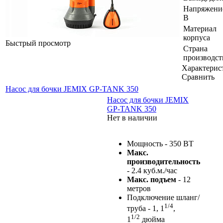
Напряжени
В
Материал
корпуса
Быстрый просмотр
Страна
производст
Характерис
Сравнить
Насос для бочки JEMIX GP-TANK 350
Насос для бочки JEMIX
GP-TANK 350
Нет в наличии
Мощность - 350 ВТ
Макс.
производительность
- 2.4 куб.м./час
Макс. подъем
- 12
метров
Подключение шланг/
1/4
труба - 1, 1
,
1/2
1
дюйма