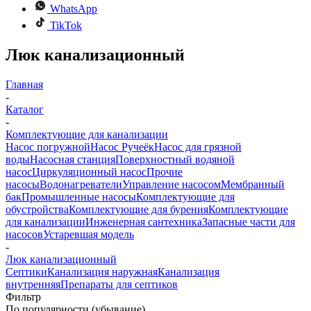
WhatsApp
TikTok
Люк канализационный
Главная
-
Каталог
-
Комплектующие для канализации
Насос погружной
Насос Ручеёк
Насос для грязной
воды
Насосная станция
Поверхностный водяной
насос
Циркуляционный насос
Прочие
насосы
Водонагреватели
Управление насосом
Мембранный
бак
Промышленные насосы
Комплектующие для
обустройства
Комплектующие для бурения
Комплектующие
для канализации
Инженерная сантехника
Запасные части для
насосов
Устаревшая модель
-
Люк канализационный
Септики
Канализация наружная
Канализация
внутренняя
Препараты для септиков
Фильтр
По популярности (убывание)