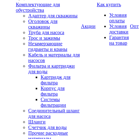
Комплектующие для
Как купить
обустройства
Условия
Адаптер для скважины
оплаты
Оголовок для
Акции
Условия
Опт
скважины
доставки
Труба для насоса
Гарантия
Трос и зажимы
на товар
Незамерзающие
гидранты и краны
Кабель и материалы для
насосов
Фильтра и картриджи
для воды
Картридж для
фильтра
Корпус для
фильтра
Системы
фильтрации
Соединительный шланг
для насоса
Шланги
Счетчик для воды
Прочие расходные
материалы