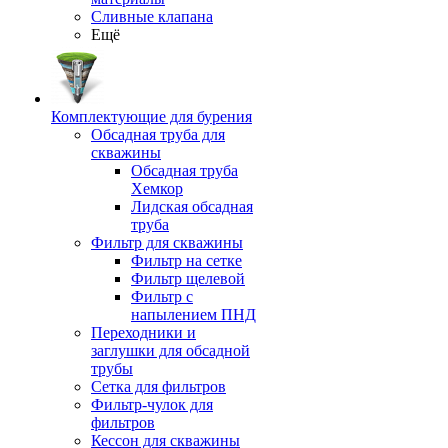
Сливные клапана
Ещё
Комплектующие для бурения
Обсадная труба для
скважины
Обсадная труба
Хемкор
Лидская обсадная
труба
Фильтр для скважины
Фильтр на сетке
Фильтр щелевой
Фильтр с
напылением ПНД
Переходники и
заглушки для обсадной
трубы
Сетка для фильтров
Фильтр-чулок для
фильтров
Кессон для скважины