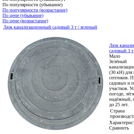
По популярности (убывание)
По популярности (возрастание)
По цене (убывание)
По цене (возрастание)
Люк канализационный садовый 3 т / зеленый
Люк канал
садовый 3 т
Мало
Зелёный
канализаци
(30 кН) для
септиков. П
садовых и 
участков. У
погоде, лёг
надёжный, 
до 25 лет.
Страна
производст
Характерис
Сравнить