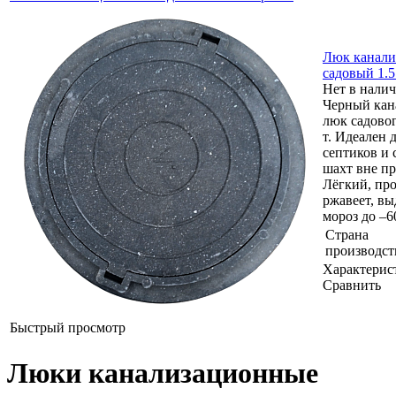
Люк канал
садовый 1.5
Нет в нали
Черный ка
люк садовог
т. Идеален 
септиков и
шахт вне пр
Лёгкий, пр
ржавеет, в
мороз до –6
Страна
производст
Характерис
Сравнить
Быстрый просмотр
Люки канализационные