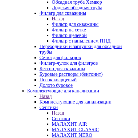
Обсадная труба Хемкор
Лидская обсадная труба
Фильтр для скважины
Назад
Фильтр для скважины
Фильтр на сетке
Фильтр щелевой
Фильтр с напылением ПНД
Переходники и заглушки для обсадной
трубы
Сетка для фильтров
Фильтр-чулок для фильтров
Кессон для скважины
Буровые растворы (бентонит)
Песок кварцевый
Долото буровое
Комплектующие для канализации
Назад
Комплектующие для канализации
Септики
Назад
Септики
МАЛАХИТ AIR
МАЛАХИТ CLASSIC
МАЛАХИТ NERO