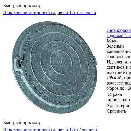
Быстрый просмотр
Люк канализационный садовый 1.5 т зеленый
Люк канал
садовый 1.5
Мало
Зелёный
канализаци
садового тип
Идеален для
септиков и
шахт вне пр
Лёгкий, пр
ржавеет, в
мороз до –6
Страна
производст
Характерис
Сравнить
Быстрый просмотр
Люк канализационный садовый 1.5 т / черный