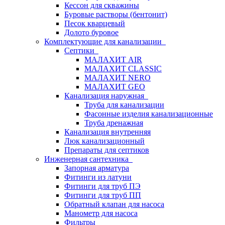
Кессон для скважины
Буровые растворы (бентонит)
Песок кварцевый
Долото буровое
Комплектующие для канализации
Септики
МАЛАХИТ AIR
МАЛАХИТ CLASSIC
МАЛАХИТ NERO
МАЛАХИТ GEO
Канализация наружная
Труба для канализации
Фасонные изделия канализационные
Труба дренажная
Канализация внутренняя
Люк канализационный
Препараты для септиков
Инженерная сантехника
Запорная арматура
Фитинги из латуни
Фитинги для труб ПЭ
Фитинги для труб ПП
Обратный клапан для насоса
Манометр для насоса
Фильтры