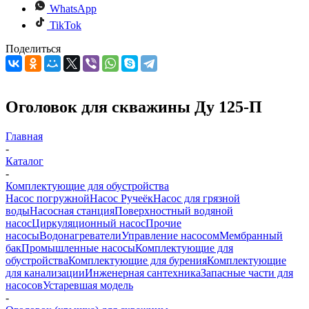
WhatsApp
TikTok
Поделиться
Оголовок для скважины Ду 125-П
Главная
-
Каталог
-
Комплектующие для обустройства
Насос погружной
Насос Ручеёк
Насос для грязной
воды
Насосная станция
Поверхностный водяной
насос
Циркуляционный насос
Прочие
насосы
Водонагреватели
Управление насосом
Мембранный
бак
Промышленные насосы
Комплектующие для
обустройства
Комплектующие для бурения
Комплектующие
для канализации
Инженерная сантехника
Запасные части для
насосов
Устаревшая модель
-