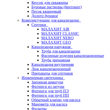
Кессон для скважины
Буровые растворы (бентонит)
Песок кварцевый
Долото буровое
Комплектующие для канализации
Септики
МАЛАХИТ AIR
МАЛАХИТ CLASSIC
МАЛАХИТ NERO
МАЛАХИТ GEO
Канализация наружная
Труба для канализации
Фасонные изделия канализационные
Труба дренажная
Канализация внутренняя
Люк канализационный
Препараты для септиков
Инженерная сантехника
Запорная арматура
Фитинги из латуни
Фитинги для труб ПЭ
Фитинги для труб ПП
Обратный клапан для насоса
Манометр для насоса
Фильтры