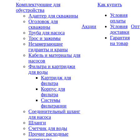
Комплектующие для
Как купить
обустройства
Условия
Адаптер для скважины
оплаты
Оголовок для
Акции
Условия
Опт
скважины
доставки
Труба для насоса
Гарантия
Трос и зажимы
на товар
Незамерзающие
гидранты и краны
Кабель и материалы для
насосов
Фильтра и картриджи
для воды
Картридж для
фильтра
Корпус для
фильтра
Системы
фильтрации
Соединительный шланг
для насоса
Шланги
Счетчик для воды
Прочие расходные
материалы