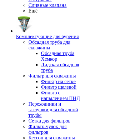
Сливные клапана
Ещё
Комплектующие для бурения
Обсадная труба для
скважины
Обсадная труба
Хемкор
Лидская обсадная
труба
Фильтр для скважины
Фильтр на сетке
Фильтр щелевой
Фильтр с
напылением ПНД
Переходники и
заглушки для обсадной
трубы
Сетка для фильтров
Фильтр-чулок для
фильтров
Кессон для скважины