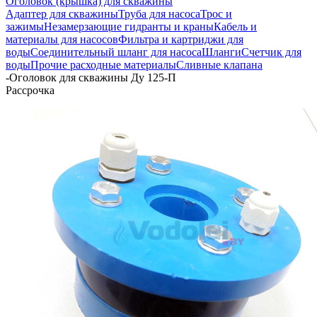
Оголовок (крышка) для скважины
Адаптер для скважины
Труба для насоса
Трос и
зажимы
Незамерзающие гидранты и краны
Кабель и
материалы для насосов
Фильтра и картриджи для
воды
Соединительный шланг для насоса
Шланги
Счетчик для
воды
Прочие расходные материалы
Сливные клапана
-
Оголовок для скважины Ду 125-П
Рассрочка