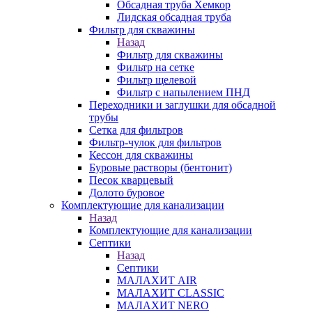
Обсадная труба Хемкор
Лидская обсадная труба
Фильтр для скважины
Назад
Фильтр для скважины
Фильтр на сетке
Фильтр щелевой
Фильтр с напылением ПНД
Переходники и заглушки для обсадной
трубы
Сетка для фильтров
Фильтр-чулок для фильтров
Кессон для скважины
Буровые растворы (бентонит)
Песок кварцевый
Долото буровое
Комплектующие для канализации
Назад
Комплектующие для канализации
Септики
Назад
Септики
МАЛАХИТ AIR
МАЛАХИТ CLASSIC
МАЛАХИТ NERO