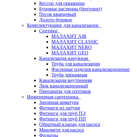
Кессон для скважины
Буровые растворы (бентонит)
Песок кварцевый
Долото буровое
Комплектующие для канализации
Септики
МАЛАХИТ AIR
МАЛАХИТ CLASSIC
МАЛАХИТ NERO
МАЛАХИТ GEO
Канализация наружная
Труба для канализации
Фасонные изделия канализационные
Труба дренажная
Канализация внутренняя
Люк канализационный
Препараты для септиков
Инженерная сантехника
Запорная арматура
Фитинги из латуни
Фитинги для труб ПЭ
Фитинги для труб ПП
Обратный клапан для насоса
Манометр для насоса
Фильтры