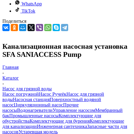
WhatsApp
TikTok
Поделиться
Канализационная насосная установка
SFA SANIACCESS Pump
Главная
-
Каталог
-
Насос для грязной воды
Насос погружной
Насос Ручеёк
Насос для грязной
воды
Насосная станция
Поверхностный водяной
насос
Циркуляционный насос
Прочие
насосы
Водонагреватели
Управление насосом
Мембранный
бак
Промышленные насосы
Комплектующие для
обустройства
Комплектующие для бурения
Комплектующие
для канализации
Инженерная сантехника
Запасные части для
насосов
Устаревшая модель