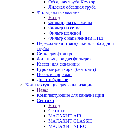
Обсадная труба Хемкор
Лидская обсадная труба
Фильтр для скважины
Назад
Фильтр для скважины
Фильтр на сетке
Фильтр щелевой
Фильтр с напылением ПНД
Переходники и заглушки для обсадной
трубы
Сетка для фильтров
Фильтр-чулок для фильтров
Кессон для скважины
Буровые растворы (бентонит)
Песок кварцевый
Долото буровое
Комплектующие для канализации
Назад
Комплектующие для канализации
Септики
Назад
Септики
МАЛАХИТ AIR
МАЛАХИТ CLASSIC
МАЛАХИТ NERO