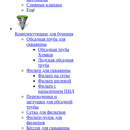
Сливные клапана
Ещё
Комплектующие для бурения
Обсадная труба для
скважины
Обсадная труба
Хемкор
Лидская обсадная
труба
Фильтр для скважины
Фильтр на сетке
Фильтр щелевой
Фильтр с
напылением ПНД
Переходники и
заглушки для обсадной
трубы
Сетка для фильтров
Фильтр-чулок для
фильтров
Кессон для скважины