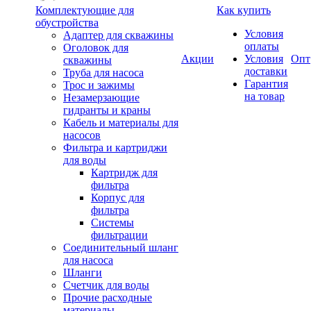
Комплектующие для
Как купить
обустройства
Условия
Адаптер для скважины
оплаты
Оголовок для
Акции
Условия
Опт
скважины
доставки
Труба для насоса
Гарантия
Трос и зажимы
на товар
Незамерзающие
гидранты и краны
Кабель и материалы для
насосов
Фильтра и картриджи
для воды
Картридж для
фильтра
Корпус для
фильтра
Системы
фильтрации
Соединительный шланг
для насоса
Шланги
Счетчик для воды
Прочие расходные
материалы