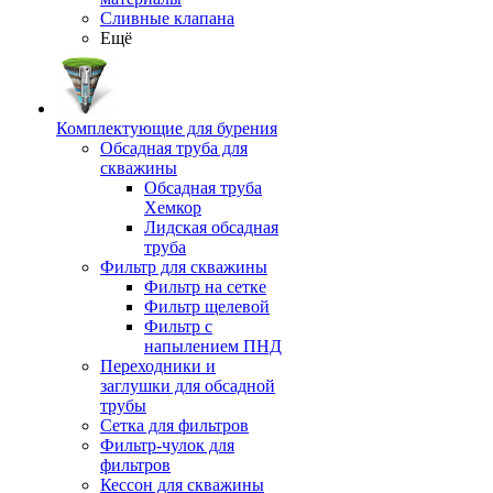
Сливные клапана
Ещё
Комплектующие для бурения
Обсадная труба для
скважины
Обсадная труба
Хемкор
Лидская обсадная
труба
Фильтр для скважины
Фильтр на сетке
Фильтр щелевой
Фильтр с
напылением ПНД
Переходники и
заглушки для обсадной
трубы
Сетка для фильтров
Фильтр-чулок для
фильтров
Кессон для скважины