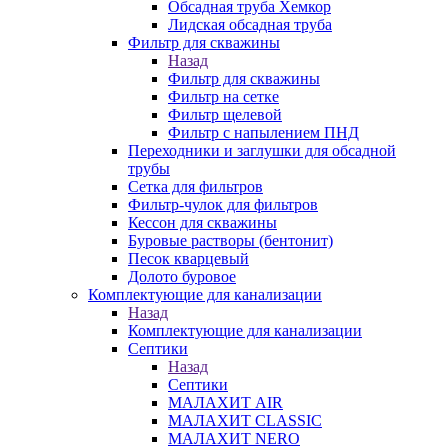
Обсадная труба Хемкор
Лидская обсадная труба
Фильтр для скважины
Назад
Фильтр для скважины
Фильтр на сетке
Фильтр щелевой
Фильтр с напылением ПНД
Переходники и заглушки для обсадной
трубы
Сетка для фильтров
Фильтр-чулок для фильтров
Кессон для скважины
Буровые растворы (бентонит)
Песок кварцевый
Долото буровое
Комплектующие для канализации
Назад
Комплектующие для канализации
Септики
Назад
Септики
МАЛАХИТ AIR
МАЛАХИТ CLASSIC
МАЛАХИТ NERO