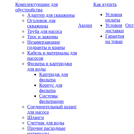
Комплектующие для
Как купить
обустройства
Условия
Адаптер для скважины
оплаты
Оголовок для
Акции
Условия
Опт
скважины
доставки
Труба для насоса
Гарантия
Трос и зажимы
на товар
Незамерзающие
гидранты и краны
Кабель и материалы для
насосов
Фильтра и картриджи
для воды
Картридж для
фильтра
Корпус для
фильтра
Системы
фильтрации
Соединительный шланг
для насоса
Шланги
Счетчик для воды
Прочие расходные
материалы