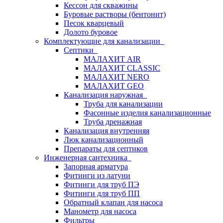
Кессон для скважины
Буровые растворы (бентонит)
Песок кварцевый
Долото буровое
Комплектующие для канализации
Септики
МАЛАХИТ AIR
МАЛАХИТ CLASSIC
МАЛАХИТ NERO
МАЛАХИТ GEO
Канализация наружная
Труба для канализации
Фасонные изделия канализационные
Труба дренажная
Канализация внутренняя
Люк канализационный
Препараты для септиков
Инженерная сантехника
Запорная арматура
Фитинги из латуни
Фитинги для труб ПЭ
Фитинги для труб ПП
Обратный клапан для насоса
Манометр для насоса
Фильтры