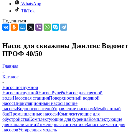
WhatsApp
TikTok
Поделиться
Насос для скважины Джилекс Водомет
ПРОФ 40/50
Главная
-
Каталог
-
Насос погружной
Насос погружной
Насос Ручеёк
Насос для грязной
воды
Насосная станция
Поверхностный водяной
насос
Циркуляционный насос
Прочие
насосы
Водонагреватели
Управление насосом
Мембранный
бак
Промышленные насосы
Комплектующие для
обустройства
Комплектующие для бурения
Комплектующие
для канализации
Инженерная сантехника
Запасные части для
насосов
Устаревшая модель