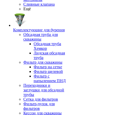
Сливные клапана
Ещё
Комплектующие для бурения
Обсадная труба для
скважины
Обсадная труба
Хемкор
Лидская обсадная
труба
Фильтр для скважины
Фильтр на сетке
Фильтр щелевой
Фильтр с
напылением ПНД
Переходники и
заглушки для обсадной
трубы
Сетка для фильтров
Фильтр-чулок для
фильтров
Кессон для скважины