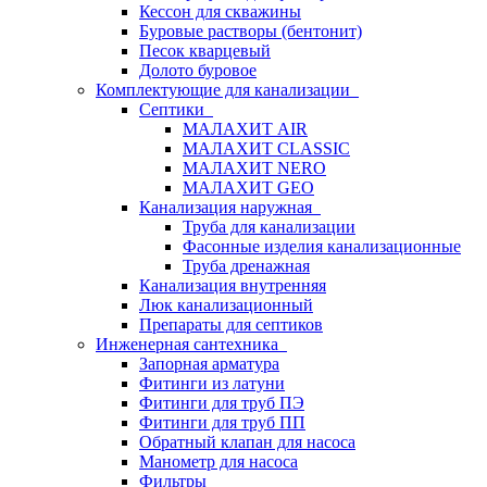
Кессон для скважины
Буровые растворы (бентонит)
Песок кварцевый
Долото буровое
Комплектующие для канализации
Септики
МАЛАХИТ AIR
МАЛАХИТ CLASSIC
МАЛАХИТ NERO
МАЛАХИТ GEO
Канализация наружная
Труба для канализации
Фасонные изделия канализационные
Труба дренажная
Канализация внутренняя
Люк канализационный
Препараты для септиков
Инженерная сантехника
Запорная арматура
Фитинги из латуни
Фитинги для труб ПЭ
Фитинги для труб ПП
Обратный клапан для насоса
Манометр для насоса
Фильтры