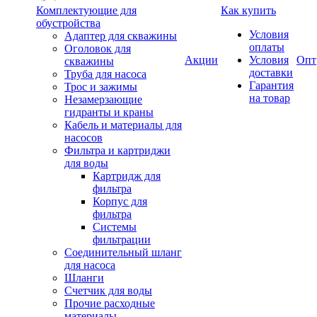
Комплектующие для
Как купить
обустройства
Условия
Адаптер для скважины
оплаты
Оголовок для
Акции
Условия
Опт
скважины
доставки
Труба для насоса
Гарантия
Трос и зажимы
на товар
Незамерзающие
гидранты и краны
Кабель и материалы для
насосов
Фильтра и картриджи
для воды
Картридж для
фильтра
Корпус для
фильтра
Системы
фильтрации
Соединительный шланг
для насоса
Шланги
Счетчик для воды
Прочие расходные
материалы