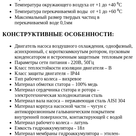
Температура окружающего воздуха от +1 до +40 ⁰С
Температура перекачиваемой воды от +1 до +60 ⁰С
Максимальный размер твердых частиц в
перекачиваемой воде 0,1мм
КОНСТРУКТИВНЫЕ ОСОБЕННОСТИ:
Двигатель насоса воздушного охлаждения, однофазный,
асинхронный, с короткозамкнутым ротором, пусковым
конденсатором и встроенным защитным тепловым реле
Параметры сети питания - 220В, 50Гц
Класс теплостойкости изоляции двигателя – В
Класс защиты двигателя – IP44
Тип рабочего колеса – вихревое
Материал обмотки статора – 100% медь
Материал сердечника статора и ротора –
электротехническая холоднокатаная сталь
Материал вала насоса – нержавеющая сталь AISI 304
Материал корпуса насосной части – чугун с
антикоррозионным гальваническим покрытием
внутренней поверхности, контактирующей с водой
Материал рабочего колеса – латунь
Емкость гидроаккумулятора - 18л
Материал мембраны гидроаккумулятора – этилен-