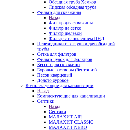
Обсадная труба Хемкор
Лидская обсадная труба
Фильтр для скважины
Назад
Фильтр для скважины
Фильтр на сетке
Фильтр щелевой
Фильтр с напылением ПНД
Переходники и заглушки для обсадной
трубы
Сетка для фильтров
Фильтр-чулок для фильтров
Кессон для скважины
Буровые растворы (бентонит)
Песок кварцевый
Долото буровое
Комплектующие для канализации
Назад
Комплектующие для канализации
Септики
Назад
Септики
МАЛАХИТ AIR
МАЛАХИТ CLASSIC
МАЛАХИТ NERO