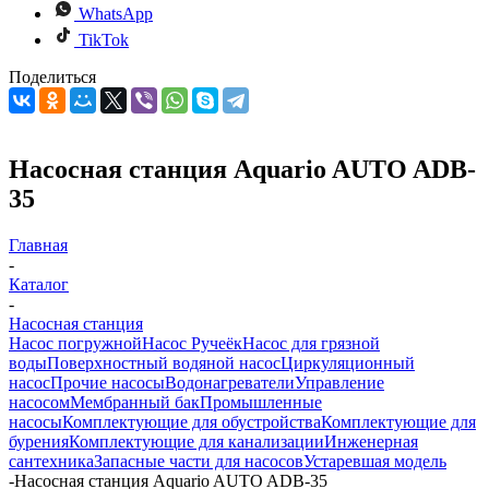
WhatsApp
TikTok
Поделиться
Насосная станция Aquario AUTO ADB-
35
Главная
-
Каталог
-
Насосная станция
Насос погружной
Насос Ручеёк
Насос для грязной
воды
Поверхностный водяной насос
Циркуляционный
насос
Прочие насосы
Водонагреватели
Управление
насосом
Мембранный бак
Промышленные
насосы
Комплектующие для обустройства
Комплектующие для
бурения
Комплектующие для канализации
Инженерная
сантехника
Запасные части для насосов
Устаревшая модель
-
Насосная станция Aquario AUTO ADB-35