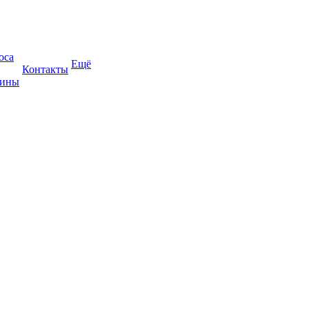
оса
Ещё
Контакты
жины