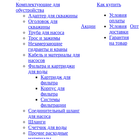
Комплектующие для
Как купить
обустройства
Условия
Адаптер для скважины
оплаты
Оголовок для
Акции
Условия
Опт
скважины
доставки
Труба для насоса
Гарантия
Трос и зажимы
на товар
Незамерзающие
гидранты и краны
Кабель и материалы для
насосов
Фильтра и картриджи
для воды
Картридж для
фильтра
Корпус для
фильтра
Системы
фильтрации
Соединительный шланг
для насоса
Шланги
Счетчик для воды
Прочие расходные
материалы