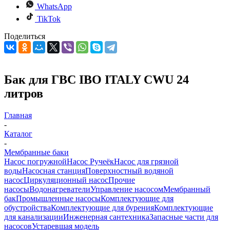
WhatsApp
TikTok
Поделиться
Бак для ГВС IBO ITALY CWU 24
литров
Главная
-
Каталог
-
Мембранные баки
Насос погружной
Насос Ручеёк
Насос для грязной
воды
Насосная станция
Поверхностный водяной
насос
Циркуляционный насос
Прочие
насосы
Водонагреватели
Управление насосом
Мембранный
бак
Промышленные насосы
Комплектующие для
обустройства
Комплектующие для бурения
Комплектующие
для канализации
Инженерная сантехника
Запасные части для
насосов
Устаревшая модель