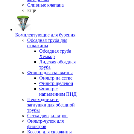
Сливные клапана
Ещё
Комплектующие для бурения
Обсадная труба для
скважины
Обсадная труба
Хемкор
Лидская обсадная
труба
Фильтр для скважины
Фильтр на сетке
Фильтр щелевой
Фильтр с
напылением ПНД
Переходники и
заглушки для обсадной
трубы
Сетка для фильтров
Фильтр-чулок для
фильтров
Кессон для скважины