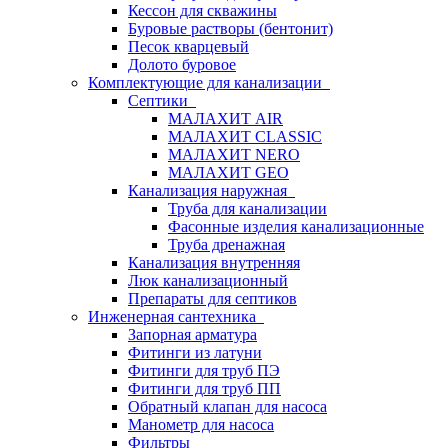
Кессон для скважины
Буровые растворы (бентонит)
Песок кварцевый
Долото буровое
Комплектующие для канализации
Септики
МАЛАХИТ AIR
МАЛАХИТ CLASSIC
МАЛАХИТ NERO
МАЛАХИТ GEO
Канализация наружная
Труба для канализации
Фасонные изделия канализационные
Труба дренажная
Канализация внутренняя
Люк канализационный
Препараты для септиков
Инженерная сантехника
Запорная арматура
Фитинги из латуни
Фитинги для труб ПЭ
Фитинги для труб ПП
Обратный клапан для насоса
Манометр для насоса
Фильтры