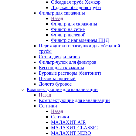
Обсадная труба Хемкор
Лидская обсадная труба
Фильтр для скважины
Назад
Фильтр для скважины
Фильтр на сетке
Фильтр щелевой
Фильтр с напылением ПНД
Переходники и заглушки для обсадной
трубы
Сетка для фильтров
Фильтр-чулок для фильтров
Кессон для скважины
Буровые растворы (бентонит)
Песок кварцевый
Долото буровое
Комплектующие для канализации
Назад
Комплектующие для канализации
Септики
Назад
Септики
МАЛАХИТ AIR
МАЛАХИТ CLASSIC
МАЛАХИТ NERO