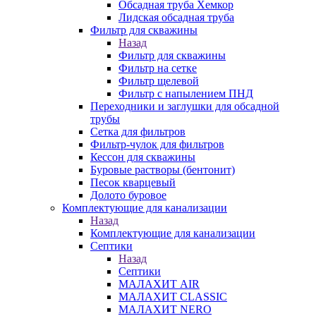
Обсадная труба Хемкор
Лидская обсадная труба
Фильтр для скважины
Назад
Фильтр для скважины
Фильтр на сетке
Фильтр щелевой
Фильтр с напылением ПНД
Переходники и заглушки для обсадной
трубы
Сетка для фильтров
Фильтр-чулок для фильтров
Кессон для скважины
Буровые растворы (бентонит)
Песок кварцевый
Долото буровое
Комплектующие для канализации
Назад
Комплектующие для канализации
Септики
Назад
Септики
МАЛАХИТ AIR
МАЛАХИТ CLASSIC
МАЛАХИТ NERO