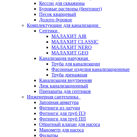
Кессон для скважины
Буровые растворы (бентонит)
Песок кварцевый
Долото буровое
Комплектующие для канализации
Септики
МАЛАХИТ AIR
МАЛАХИТ CLASSIC
МАЛАХИТ NERO
МАЛАХИТ GEO
Канализация наружная
Труба для канализации
Фасонные изделия канализационные
Труба дренажная
Канализация внутренняя
Люк канализационный
Препараты для септиков
Инженерная сантехника
Запорная арматура
Фитинги из латуни
Фитинги для труб ПЭ
Фитинги для труб ПП
Обратный клапан для насоса
Манометр для насоса
Фильтры