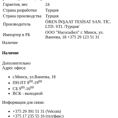
Гарантия, мес
24
Страна разработки
Турция
Страна производства
Турция
ÖREN İNŞAAT TESİSAT SAN. TİC.
Производитель
LTD. STI. /Турция/
ООО "НасосыБел" г. Минск, ул.
Импортер в РБ
Ванеева, 18 +375 29 123 51 31
Наличие
Наличие
Дополнительно
Адрес офиса:
г.Минск, ул.Ванеева, 18
00
00
ПН-ПТ 8
-19
00
00
СБ 9
-16
ВСК - выходной
Информация для связи:
+375 29 391 51 31 (Velcom)
+375 17 235 55 16 (тел/факс)