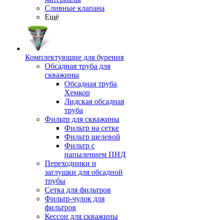
Сливные клапана
Ещё
Комплектующие для бурения
Обсадная труба для
скважины
Обсадная труба
Хемкор
Лидская обсадная
труба
Фильтр для скважины
Фильтр на сетке
Фильтр щелевой
Фильтр с
напылением ПНД
Переходники и
заглушки для обсадной
трубы
Сетка для фильтров
Фильтр-чулок для
фильтров
Кессон для скважины