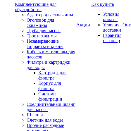
Комплектующие для
Как купить
обустройства
Условия
Адаптер для скважины
оплаты
Оголовок для
Акции
Условия
Опт
скважины
доставки
Труба для насоса
Гарантия
Трос и зажимы
на товар
Незамерзающие
гидранты и краны
Кабель и материалы для
насосов
Фильтра и картриджи
для воды
Картридж для
фильтра
Корпус для
фильтра
Системы
фильтрации
Соединительный шланг
для насоса
Шланги
Счетчик для воды
Прочие расходные
материалы