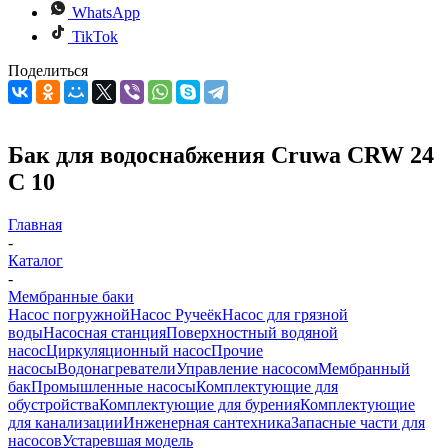
WhatsApp
TikTok
Поделиться
Бак для водоснабжения Cruwa CRW 24
C 10
Главная
-
Каталог
-
Мембранные баки
Насос погружной
Насос Ручеёк
Насос для грязной
воды
Насосная станция
Поверхностный водяной
насос
Циркуляционный насос
Прочие
насосы
Водонагреватели
Управление насосом
Мембранный
бак
Промышленные насосы
Комплектующие для
обустройства
Комплектующие для бурения
Комплектующие
для канализации
Инженерная сантехника
Запасные части для
насосов
Устаревшая модель