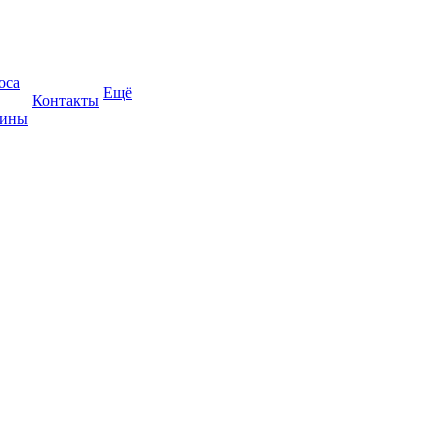
оса
Ещё
Контакты
жины