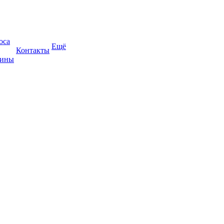
оса
Ещё
Контакты
жины