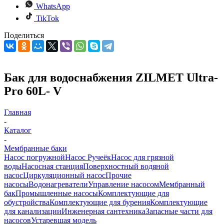
WhatsApp
TikTok
Поделиться
Бак для водоснабжения ZILMET Ultra-
Pro 60L- V
Главная
-
Каталог
-
Мембранные баки
Насос погружной
Насос Ручеёк
Насос для грязной
воды
Насосная станция
Поверхностный водяной
насос
Циркуляционный насос
Прочие
насосы
Водонагреватели
Управление насосом
Мембранный
бак
Промышленные насосы
Комплектующие для
обустройства
Комплектующие для бурения
Комплектующие
для канализации
Инженерная сантехника
Запасные части для
насосов
Устаревшая модель