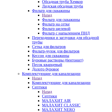
Обсадная труба Хемкор
Лидская обсадная труба
Фильтр для скважины
Назад
Фильтр для скважины
Фильтр на сетке
Фильтр щелевой
Фильтр с напылением ПНД
Переходники и заглушки для обсадной
трубы
Сетка для фильтров
Фильтр-чулок для фильтров
Кессон для скважины
Буровые растворы (бентонит)
Песок кварцевый
Долото буровое
Комплектующие для канализации
Назад
Комплектующие для канализации
Септики
Назад
Септики
МАЛАХИТ AIR
МАЛАХИТ CLASSIC
МАЛАХИТ NERO