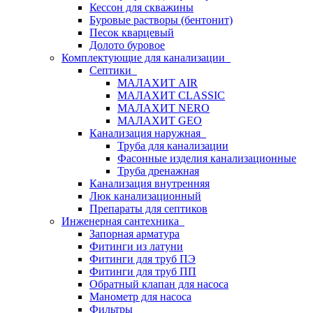
Кессон для скважины
Буровые растворы (бентонит)
Песок кварцевый
Долото буровое
Комплектующие для канализации
Септики
МАЛАХИТ AIR
МАЛАХИТ CLASSIC
МАЛАХИТ NERO
МАЛАХИТ GEO
Канализация наружная
Труба для канализации
Фасонные изделия канализационные
Труба дренажная
Канализация внутренняя
Люк канализационный
Препараты для септиков
Инженерная сантехника
Запорная арматура
Фитинги из латуни
Фитинги для труб ПЭ
Фитинги для труб ПП
Обратный клапан для насоса
Манометр для насоса
Фильтры