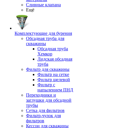
Сливные клапана
Ещё
Комплектующие для бурения
Обсадная труба для
скважины
Обсадная труба
Хемкор
Лидская обсадная
труба
Фильтр для скважины
Фильтр на сетке
Фильтр щелевой
Фильтр с
напылением ПНД
Переходники и
заглушки для обсадной
трубы
Сетка для фильтров
Фильтр-чулок для
фильтров
Кессон для скважины