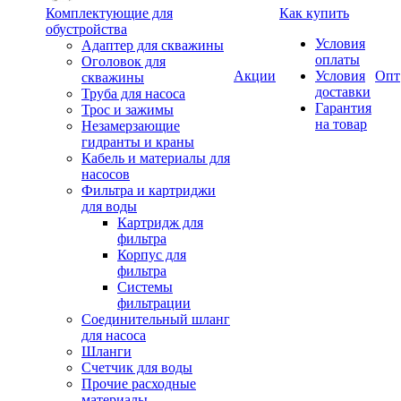
Комплектующие для
Как купить
обустройства
Условия
Адаптер для скважины
оплаты
Оголовок для
Акции
Условия
Опт
скважины
доставки
Труба для насоса
Гарантия
Трос и зажимы
на товар
Незамерзающие
гидранты и краны
Кабель и материалы для
насосов
Фильтра и картриджи
для воды
Картридж для
фильтра
Корпус для
фильтра
Системы
фильтрации
Соединительный шланг
для насоса
Шланги
Счетчик для воды
Прочие расходные
материалы