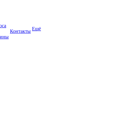
оса
Ещё
Контакты
жины