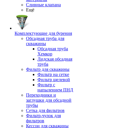
Сливные клапана
Ещё
Комплектующие для бурения
Обсадная труба для
скважины
Обсадная труба
Хемкор
Лидская обсадная
труба
Фильтр для скважины
Фильтр на сетке
Фильтр щелевой
Фильтр с
напылением ПНД
Переходники и
заглушки для обсадной
трубы
Сетка для фильтров
Фильтр-чулок для
фильтров
Кессон для скважины