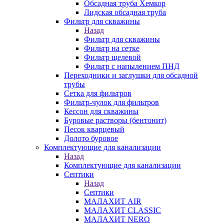
Обсадная труба Хемкор
Лидская обсадная труба
Фильтр для скважины
Назад
Фильтр для скважины
Фильтр на сетке
Фильтр щелевой
Фильтр с напылением ПНД
Переходники и заглушки для обсадной
трубы
Сетка для фильтров
Фильтр-чулок для фильтров
Кессон для скважины
Буровые растворы (бентонит)
Песок кварцевый
Долото буровое
Комплектующие для канализации
Назад
Комплектующие для канализации
Септики
Назад
Септики
МАЛАХИТ AIR
МАЛАХИТ CLASSIC
МАЛАХИТ NERO