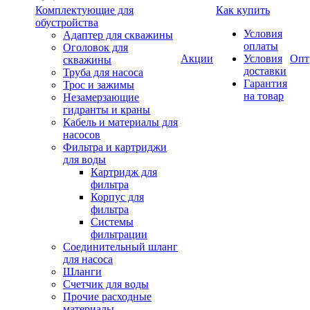
Комплектующие для
Как купить
обустройства
Условия
Адаптер для скважины
оплаты
Оголовок для
Акции
Условия
Опт
скважины
доставки
Труба для насоса
Гарантия
Трос и зажимы
на товар
Незамерзающие
гидранты и краны
Кабель и материалы для
насосов
Фильтра и картриджи
для воды
Картридж для
фильтра
Корпус для
фильтра
Системы
фильтрации
Соединительный шланг
для насоса
Шланги
Счетчик для воды
Прочие расходные
материалы