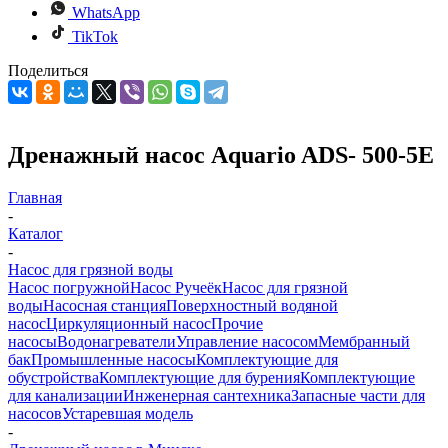
WhatsApp
TikTok
Поделиться
Дренажный насос Aquario ADS- 500-5Е
Главная
-
Каталог
-
Насос для грязной воды
Насос погружной
Насос Ручеёк
Насос для грязной
воды
Насосная станция
Поверхностный водяной
насос
Циркуляционный насос
Прочие
насосы
Водонагреватели
Управление насосом
Мембранный
бак
Промышленные насосы
Комплектующие для
обустройства
Комплектующие для бурения
Комплектующие
для канализации
Инженерная сантехника
Запасные части для
насосов
Устаревшая модель
-