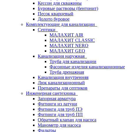
Кессон для скважины
Буровые растворы (бентонит)
Песок кварцевый
Долото буровое
Комплектующие для канализации
Септики
МАЛАХИТ AIR
МАЛАХИТ CLASSIC
МАЛАХИТ NERO
МАЛАХИТ GEO
Канализация наружная
Труба для канализации
Фасонные изделия канализационные
Труба дренажная
Канализация внутренняя
Люк канализационный
Препараты для септиков
Инженерная сантехника
Запорная арматура
Фитинги из латуни
Фитинги для труб ПЭ
Фитинги для труб ПП
Обратный клапан для насоса
Манометр для насоса
Фильтры