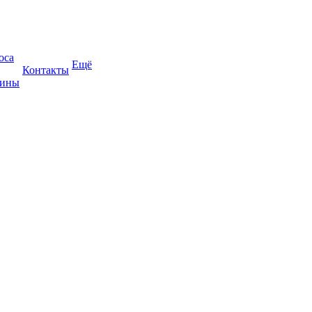
оса
Ещё
Контакты
жины