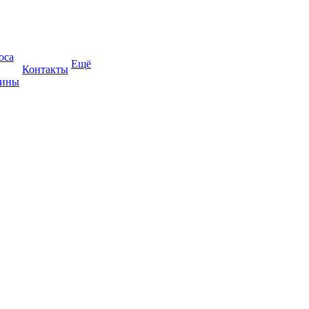
оса
Ещё
Контакты
жины