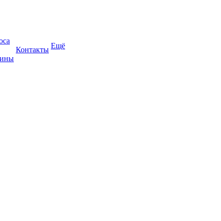
оса
Ещё
Контакты
жины